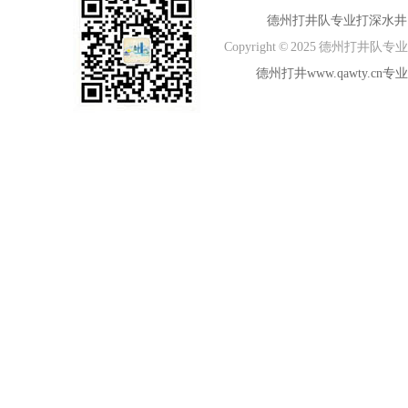
德州打井队专业打深水井
Copyright © 2025 德州打
德州打井www.qawty.