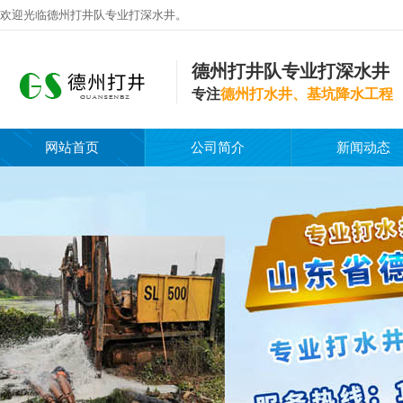
欢迎光临德州打井队专业打深水井。
德州打井队专业打深水井
专注
德州打水井、基坑降水工程
网站首页
公司简介
新闻动态