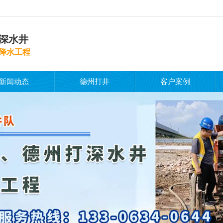
深水井
降水工程
新闻动态
德州打井
客户案例